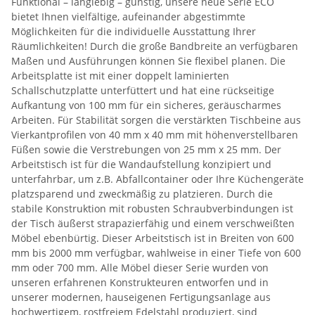
Funktional – langlebig – günstig, unsere neue Serie ECO
bietet Ihnen vielfältige, aufeinander abgestimmte
Möglichkeiten für die individuelle Ausstattung Ihrer
Räumlichkeiten! Durch die große Bandbreite an verfügbaren
Maßen und Ausführungen können Sie flexibel planen. Die
Arbeitsplatte ist mit einer doppelt laminierten
Schallschutzplatte unterfüttert und hat eine rückseitige
Aufkantung von 100 mm für ein sicheres, geräuscharmes
Arbeiten. Für Stabilität sorgen die verstärkten Tischbeine aus
Vierkantprofilen von 40 mm x 40 mm mit höhenverstellbaren
Füßen sowie die Verstrebungen von 25 mm x 25 mm. Der
Arbeitstisch ist für die Wandaufstellung konzipiert und
unterfahrbar, um z.B. Abfallcontainer oder Ihre Küchengeräte
platzsparend und zweckmäßig zu platzieren. Durch die
stabile Konstruktion mit robusten Schraubverbindungen ist
der Tisch äußerst strapazierfähig und einem verschweißten
Möbel ebenbürtig. Dieser Arbeitstisch ist in Breiten von 600
mm bis 2000 mm verfügbar, wahlweise in einer Tiefe von 600
mm oder 700 mm. Alle Möbel dieser Serie wurden von
unseren erfahrenen Konstrukteuren entworfen und in
unserer modernen, hauseigenen Fertigungsanlage aus
hochwertigem, rostfreiem Edelstahl produziert, sind