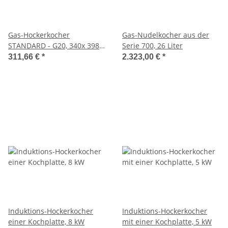
Gas-Hockerkocher
Gas-Nudelkocher aus der
STANDARD - G20, 340x 398 x
Serie 700, 26 Liter
340 mm (BxTxH)
311,66 €
*
2.323,00 €
*
Induktions-Hockerkocher
Induktions-Hockerkocher
einer Kochplatte, 8 kW
mit einer Kochplatte, 5 kW