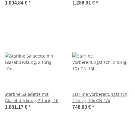
Glasabdeckung, 3-türig, 8x
1.094,84 €
*
1.286,01 €
*
GN 1/6
Starline Saladette mit
Starline Vorbereitungstisch,
Glasabdeckung, 2-türig, 10x
2-türig, 10x GN 1/4
GN 1/4,
1.081,17 €
*
748,63 €
*