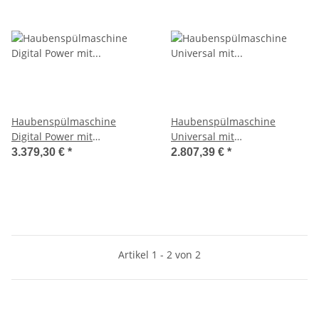
Haubenspülmaschine
Haubenspülmaschine
Digital Power mit
Universal mit
Klarspülmittel- und
Klarspülmittel- und
3.379,30 €
*
2.807,39 €
*
Reinigerdosierpumpe
Reinigerdosierpumpe
Artikel 1 - 2 von 2