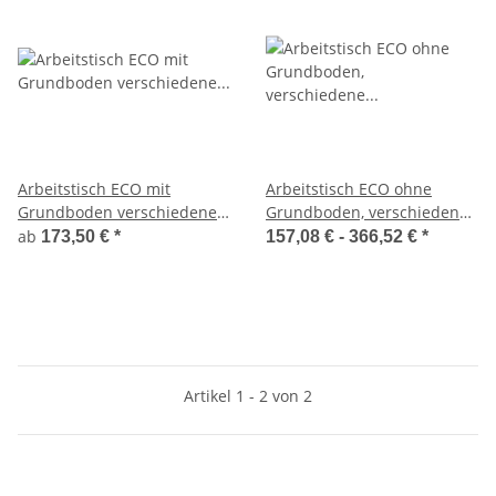
Arbeitstisch ECO mit
Arbeitstisch ECO ohne
Grundboden verschiedene
Grundboden, verschiedene
Größen, mit Aufkantung,
Größen, mit Verstrebung
ab
173,50 €
*
157,08 € -
366,52 €
*
Selbstmontage (AISI201)
und Aufkantung,
Selbstmontage (AISI201)
Artikel 1 - 2 von 2