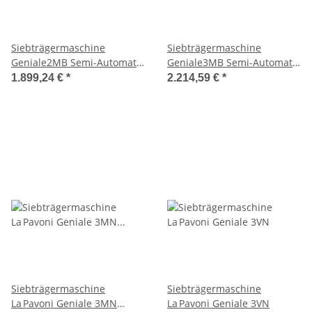
Siebträgermaschine
Siebträgermaschine
Geniale2MB Semi-Automatic
Geniale3MB Semi-Automatic
2 Groups White
3 Groups
1.899,24 €
*
2.214,59 €
*
Siebträgermaschine
Siebträgermaschine
La Pavoni Geniale 3MN
La Pavoni Geniale 3VN