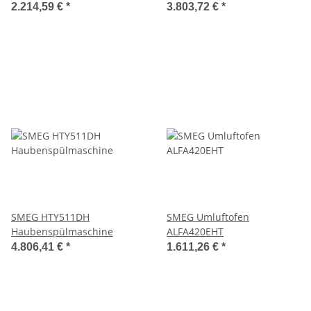
Semi-Automatic 3 Gruppen
2.214,59 €
*
3.803,72 €
*
SMEG HTY511DH
SMEG Umluftofen
Haubenspülmaschine
ALFA420EHT
4.806,41 €
*
1.611,26 €
*