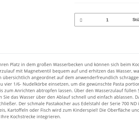
St
n ihren Platz in dem großen Wasserbecken und können sich beim Ko
erzulauf mit Magnetventil bequem auf und erhitzen das Wasser, wa
ch übersichtlich angeordnet auf dem anwenderfreundlich schrägges
s zu vier 1/6- Nudelkörbe einsetzen, um die gewünschte Pasta port
is zum Anrichten abtropfen lassen. Über den Wasserzulauf füllen
n Sie das Wasser über den Ablauf schnell und einfach ablassen. Das
hließer. Der schmale Pastakocher aus Edelstahl der Serie 700 ND i
s, Kartoffeln oder Fisch wird zum Kinderspiel! Die Oberfläche un
 Ihre Kochstrecke integrieren.