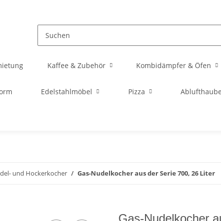
mietung
Kaffee & Zubehör
Kombidämpfer & Öfen
orm
Edelstahlmöbel
Pizza
Ablufthaub
del- und Hockerkocher
Gas-Nudelkocher aus der Serie 700, 26 Liter
Gas-Nudelkocher au