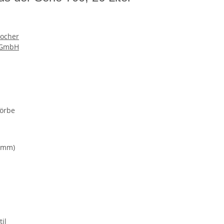
kocher
e GmbH
körbe
5 mm)
il