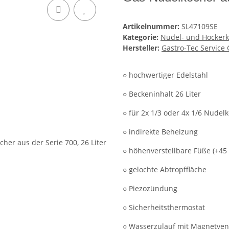
Artikelnummer:
SL47109SE
Kategorie:
Nudel- und Hocker
Hersteller:
Gastro-Tec Servic
○ hochwertiger Edelstahl
○ Beckeninhalt 26 Liter
○ für 2x 1/3 oder 4x 1/6 Nudel
○ indirekte Beheizung
○ höhenverstellbare Füße (+4
○ gelochte Abtropffläche
○ Piezozündung
○ Sicherheitsthermostat
○ Wasserzulauf mit Magnetvent