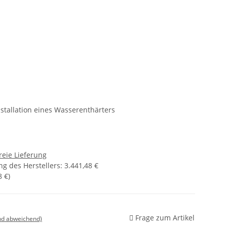
stallation eines Wasserenthärters
reie Lieferung
g des Herstellers
:
3.441,48 €
8 €
)
Frage zum Artikel
nd abweichend)