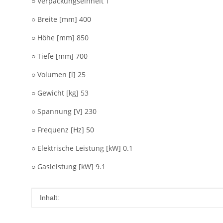
○ Verpackungseinheit 1
○ Breite [mm] 400
○ Höhe [mm] 850
○ Tiefe [mm] 700
○ Volumen [l] 25
○ Gewicht [kg] 53
○ Spannung [V] 230
○ Frequenz [Hz] 50
○ Elektrische Leistung [kW] 0.1
○ Gasleistung [kW] 9.1
Produkteigenschaft
Wert
Inhalt: