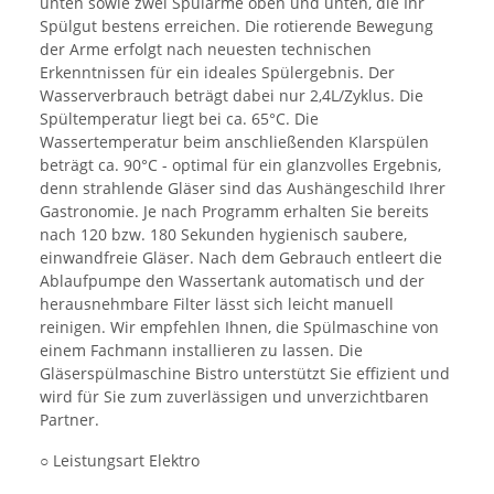
unten sowie zwei Spülarme oben und unten, die Ihr
Spülgut bestens erreichen. Die rotierende Bewegung
der Arme erfolgt nach neuesten technischen
Erkenntnissen für ein ideales Spülergebnis. Der
Wasserverbrauch beträgt dabei nur 2,4L/Zyklus. Die
Spültemperatur liegt bei ca. 65°C. Die
Wassertemperatur beim anschließenden Klarspülen
beträgt ca. 90°C - optimal für ein glanzvolles Ergebnis,
denn strahlende Gläser sind das Aushängeschild Ihrer
Gastronomie. Je nach Programm erhalten Sie bereits
nach 120 bzw. 180 Sekunden hygienisch saubere,
einwandfreie Gläser. Nach dem Gebrauch entleert die
Ablaufpumpe den Wassertank automatisch und der
herausnehmbare Filter lässt sich leicht manuell
reinigen. Wir empfehlen Ihnen, die Spülmaschine von
einem Fachmann installieren zu lassen. Die
Gläserspülmaschine Bistro unterstützt Sie effizient und
wird für Sie zum zuverlässigen und unverzichtbaren
Partner.
○ Leistungsart Elektro