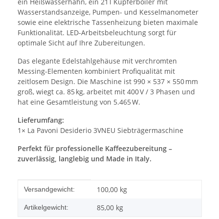
ein Heißwasserhahn, ein 21 l Kupferboiler mit
Wasserstandsanzeige, Pumpen- und Kesselmanometer
sowie eine elektrische Tassenheizung bieten maximale
Funktionalität. LED-Arbeitsbeleuchtung sorgt für
optimale Sicht auf Ihre Zubereitungen.
Das elegante Edelstahlgehäuse mit verchromten
Messing-Elementen kombiniert Profiqualität mit
zeitlosem Design. Die Maschine ist 990 × 537 × 550 mm
groß, wiegt ca. 85 kg, arbeitet mit 400 V / 3 Phasen und
hat eine Gesamtleistung von 5.465 W.
Lieferumfang:
1× La Pavoni Desiderio 3VNEU Siebträgermaschine
Perfekt für professionelle Kaffeezubereitung –
zuverlässig, langlebig und Made in Italy.
Produkteigenschaft
Wert
100,00 kg
Versandgewicht:
85,00
kg
Artikelgewicht: