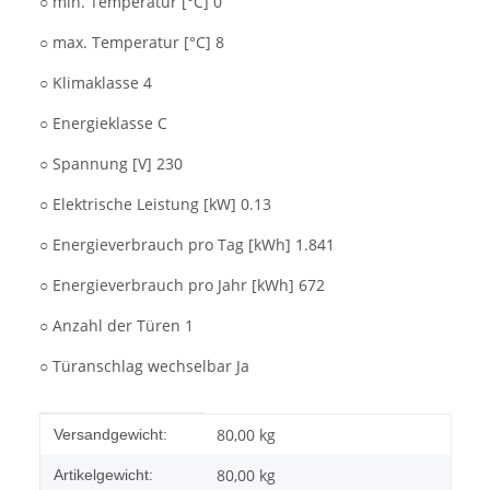
○ min. Temperatur [°C] 0
○ max. Temperatur [°C] 8
○ Klimaklasse 4
○ Energieklasse C
○ Spannung [V] 230
○ Elektrische Leistung [kW] 0.13
○ Energieverbrauch pro Tag [kWh] 1.841
○ Energieverbrauch pro Jahr [kWh] 672
○ Anzahl der Türen 1
○ Türanschlag wechselbar Ja
Produkteigenschaft
Wert
80,00 kg
Versandgewicht:
80,00
kg
Artikelgewicht: