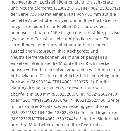
hochwertigem Edelstahl können Sie alle Tischgeräte
und Neutralelemente (SL302210T/GTIN 4062125026712)
der Serie 700 ND mit einer Breite von 400 mm auf die
perfekte Arbeitshöhe bringen und in Ihre Kochstrecke
integrieren oder frei aufstellen. Die standfesten,
höhenverstellbaren Füße tragen das verstärkte, präzise
gearbeitete Gerüst aus Vierkantprofilen sicher. Ein
Grundboden sorgt für Stabilität und bietet Ihnen
zusätzlichen Stauraum. Ihre Kochgeräte und
Neutralelemente können Sie mühelos passgenau
einsetzen. Wenn Sie die Module Ihrer Kochstrecke
optisch verbinden möchten, empfehlen wir Ihnen einen
Aufsatzkamin für eine einheitliche, leicht zu reinigende
Rückseite (SL993204/GTIN 4062125027511). Für Ihre
Planungsfreiheit erhalten Sie diesen Unterbau
ebenfalls in 800 mm (SL992320U/GTIN 4062125027450)
oder 1200 mm (SL992330U/GTIN 4062125027450) Breite
für bis zu drei Geräte sowie dreiseitig geschlossen
(SL992311U/GTIN 4062125027436) oder mit Flügeltüren
(SL992312U/GTIN 4062125027443). Schaffen Sie für sich
und Ihre Mitarbeiter einen auf Ihre Bedürfnisse
abgestimmten, organisierten Arbeitsplatz, der Ihre