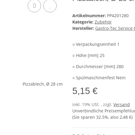
Artikelnummer:
PP4201280
Kategorie:
Zubehör
Hersteller:
Gastro-Tec Servic
○ Verpackungseinheit 1
○ Höhe [mm] 25
○ Durchmesser [mm] 280
○ Spülmaschinenfest Nein
5,15 €
inkl. 19% USt. , zzgl.
Versand
Unverbindliche Preisempfehlun
(Sie sparen
32.5%
, also
2,48 €
)