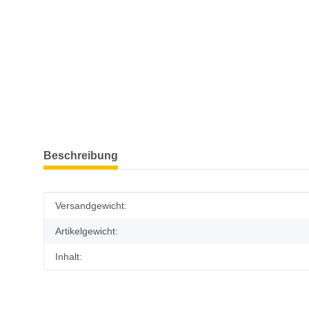
weitere Registerkarten anzeigen
Beschreibung
Produkteigenschaft
Wert
Versandgewicht:
Artikelgewicht:
Inhalt: