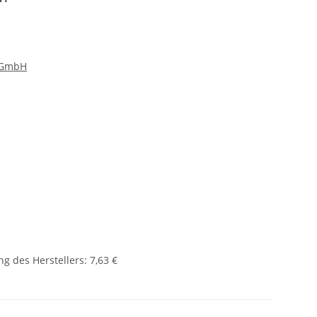
e GmbH
g des Herstellers
:
7,63 €