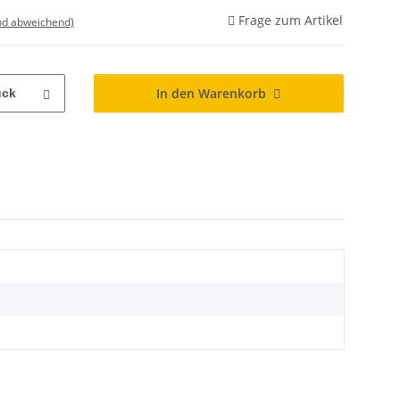
Frage zum Artikel
nd abweichend)
In den Warenkorb
ück