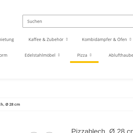
mietung
Kaffee & Zubehör
Kombidämpfer & Öfen
orm
Edelstahlmöbel
Pizza
Ablufthaub
ch, Ø 28 cm
Pizzablech, Ø 28 c