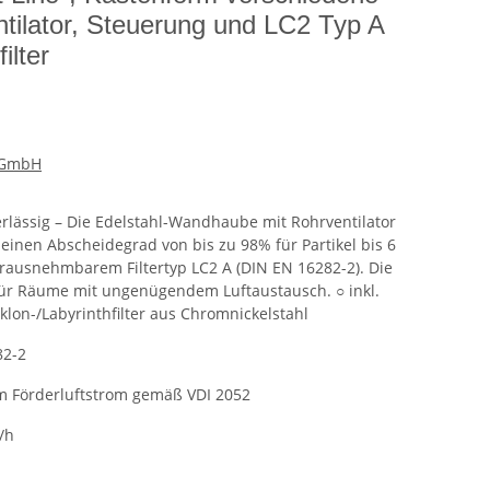
tilator, Steuerung und LC2 Typ A
ilter
e GmbH
verlässig – Die Edelstahl-Wandhaube mit Rohrventilator
 einen Abscheidegrad von bis zu 98% für Partikel bis 6
erausnehmbarem Filtertyp LC2 A (DIN EN 16282-2). Die
für Räume mit ungenügendem Luftaustausch. ○ inkl.
klon-/Labyrinthfilter aus Chromnickelstahl
82-2
 im Förderluftstrom gemäß VDI 2052
/h