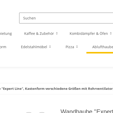
mietung
Kaffee & Zubehör
Kombidämpfer & Öfen
orm
Edelstahlmöbel
Pizza
Ablufthaub
Expert Line", Kastenform verschiedene Größen mit Rohrventilator, 
Wandhaube "Expert 