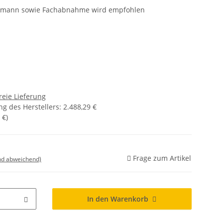
achmann sowie Fachabnahme wird empfohlen
reie Lieferung
g des Herstellers
:
2.488,29 €
 €
)
Frage zum Artikel
nd abweichend)
In den Warenkorb