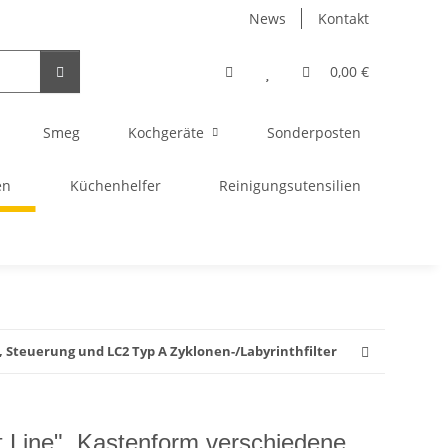
News
Kontakt
0,00 €
Smeg
Kochgeräte
Sonderposten
en
Küchenhelfer
Reinigungsutensilien
Steuerung und LC2 Typ A Zyklonen-/Labyrinthfilter
Line", Kastenform verschiedene