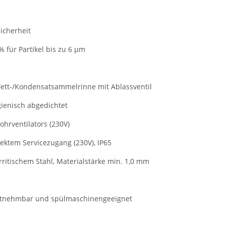
icherheit
 für Partikel bis zu 6 µm
ett-/Kondensatsammelrinne mit Ablassventil
ienisch abgedichtet
hrventilators (230V)
rektem Servicezugang (230V), IP65
erritischem Stahl, Materialstärke min. 1,0 mm
entnehmbar und spülmaschinengeeignet