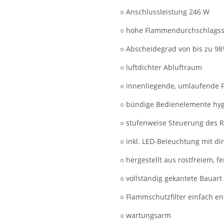
○ Anschlussleistung 246 W
○ hohe Flammendurchschlagss
○ Abscheidegrad von bis zu 98%
○ luftdichter Abluftraum
○ innenliegende, umlaufende F
○ bündige Bedienelemente hyg
○ stufenweise Steuerung des Ro
○ inkl. LED-Beleuchtung mit di
○ hergestellt aus rostfreiem, f
○ vollständig gekantete Bauart
○ Flammschutzfilter einfach 
○ wartungsarm