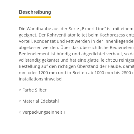
weitere Registerkarten anzeigen
Beschreibung
Die Wandhaube aus der Serie „Expert Line“ ist mit einem
geeignet. Der Rohrventilator leitet beim Kochprozess e
Vorteil. Kondensat und Fett werden in der innenliegend
abgelassen werden. Über das übersichtliche Bedieneleme
Bedienelement ist bündig und abgedichtet verbaut, so da
vollständig gekantet und hat eine glatte, leicht zu reini
Bestellung auf den richtigen Überstand der Haube, damit I
mm oder 1200 mm und in Breiten ab 1000 mm bis 2800 m
Installationshinweise!
○ Farbe Silber
○ Material Edelstahl
○ Verpackungseinheit 1