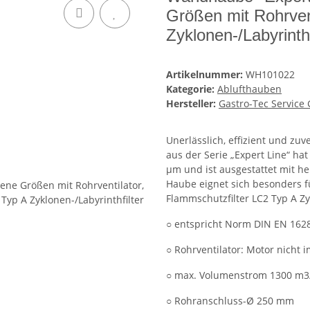
Größen mit Rohrven
Zyklonen-/Labyrinthf
Artikelnummer:
WH101022
Kategorie:
Ablufthauben
Hersteller:
Gastro-Tec Servic
Unerlässlich, effizient und zu
aus der Serie „Expert Line“ hat
µm und ist ausgestattet mit h
Haube eignet sich besonders 
Flammschutzfilter LC2 Typ A Zy
○ entspricht Norm DIN EN 162
○ Rohrventilator: Motor nicht
○ max. Volumenstrom 1300 m3
○ Rohranschluss-Ø 250 mm