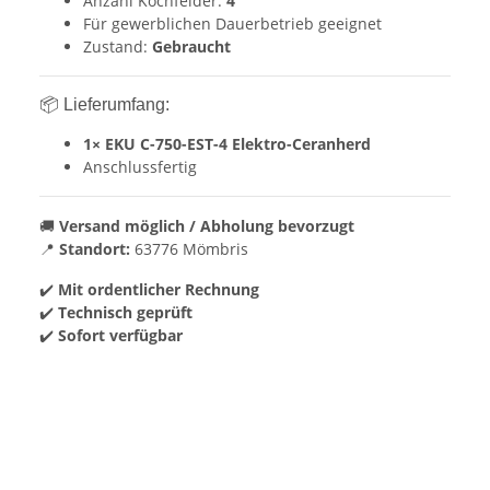
Anzahl Kochfelder:
4
Für gewerblichen Dauerbetrieb geeignet
Zustand:
Gebraucht
📦 Lieferumfang:
1× EKU C-750-EST-4 Elektro-Ceranherd
Anschlussfertig
🚚
Versand möglich / Abholung bevorzugt
📍
Standort:
63776 Mömbris
✔️
Mit ordentlicher Rechnung
✔️
Technisch geprüft
✔️
Sofort verfügbar