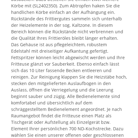
Körbe mit (SL2402350). Zum Abtropfen haken Sie die
handlichen Körbe einfach an der Aufhängung ein.
Rückstände des Frittiergutes sammeln sich unterhalb
der Heizelemente in der sog. Kaltzone. In diesem
Bereich können die Rückstände nicht verbrennen und
die Qualität Ihres Frittieröles bleibt länger erhalten.
Das Gehäuse ist aus pflegeleichtem, robustem
Edelstahl mit dreiseitiger Aufkantung gefertigt.
Fettspritzer können leicht abgewischt werden und Ihre
Fritteuse glänzt vor Sauberkeit. Ebenso einfach lässt
sich das 10 Liter fassende Becken entleeren und
reinigen. Zur Reinigung klappen Sie die Heizstäbe hoch,
stecken den mitgelieferten Auslaufbogen in den
Auslass, öffnen die Verriegelung und die Leerung
beginnt sauber und zügig. Alle Bedienelemente sind
komfortabel und übersichtlich auf dem
schräggestelltem Bedienelement angeordnet. Je nach
Raumangebot findet die Fritteuse einen Platz als
Tischgerät oder Aufstellung als Einzelgerät bzw.
Element Ihrer persönlichen 700 ND-Kochstrecke. Dazu
wählen Sie einen unserer offenen oder geschlossenen