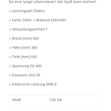
für eine lange Lebensdauer! Viel Spaß beim Kochen!
○ Leistungsart Elektro
○ Farbe Silber ○ Material Edelstahl
○ Verpackungseinheit 1
○ Breite [mm] 600
○ Höhe [mm] 380
○ Tiefe [mm] 600
○ Spannung [V] 400
○ Frequenz [Hz] 50
○ Elektrische Leistung [kW] 8
Produkteigenschaft
Wert
1,00 Stk
Inhalt: