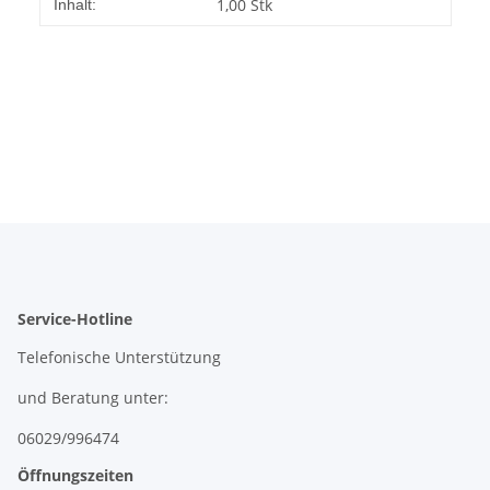
Produkteigenschaft
Wert
1,00 Stk
Inhalt:
Service-Hotline
Telefonische Unterstützung
und Beratung unter:
06029/996474
Öffnungszeiten