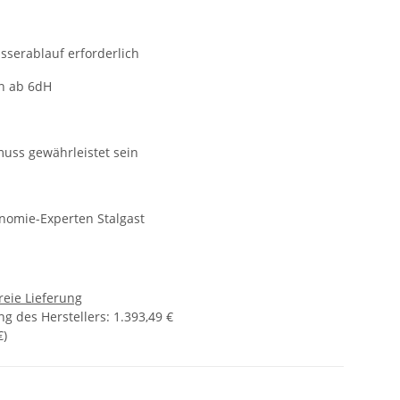
serablauf erforderlich
n ab 6dH
muss gewährleistet sein
nomie-Experten Stalgast
reie Lieferung
g des Herstellers
:
1.393,49 €
€
)