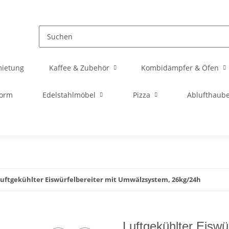
mietung
Kaffee & Zubehör
Kombidämpfer & Öfen
orm
Edelstahlmöbel
Pizza
Ablufthaub
uftgekühlter Eiswürfelbereiter mit Umwälzsystem, 26kg/24h
Luftgekühlter Eiswü