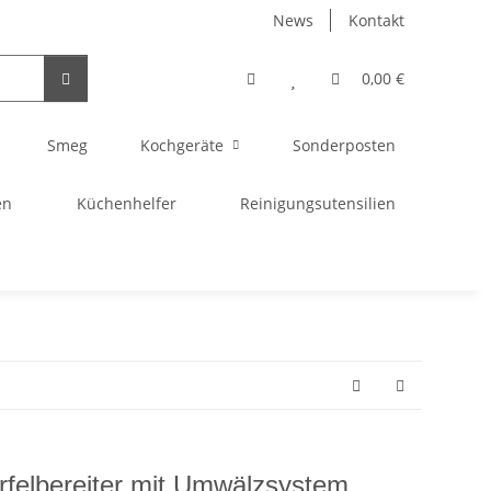
News
Kontakt
0,00 €
Smeg
Kochgeräte
Sonderposten
en
Küchenhelfer
Reinigungsutensilien
rfelbereiter mit Umwälzsystem,