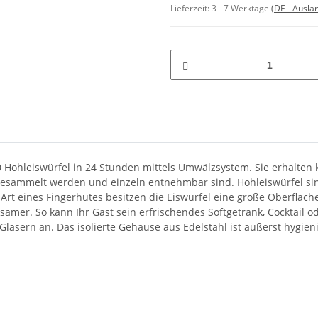
Lieferzeit:
3 - 7 Werktage
(DE - Ausla
 Hohleiswürfel in 24 Stunden mittels Umwälzsystem. Sie erhalten k
 gesammelt werden und einzeln entnehmbar sind. Hohleiswürfel sind
r Art eines Fingerhutes besitzen die Eiswürfel eine große Oberfläc
samer. So kann Ihr Gast sein erfrischendes Softgetränk, Cocktail 
läsern an. Das isolierte Gehäuse aus Edelstahl ist äußerst hygien