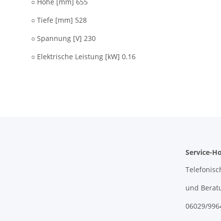
○ Höhe [mm] 655
○ Tiefe [mm] 528
○ Spannung [V] 230
○ Elektrische Leistung [kW] 0.16
Service-Ho
Telefonisc
und Berat
06029/996