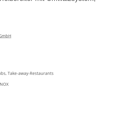
e GmbH
Clubs, Take-away-Restaurants
 INOX