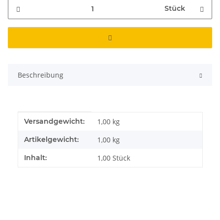
Stück
Beschreibung
Produkteigenschaft
Wert
Versandgewicht:
1,00 kg
Artikelgewicht:
1,00
kg
Inhalt:
1,00 Stück