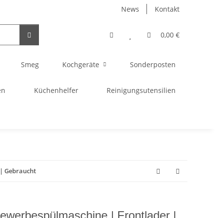
News
Kontakt
0,00 €
Smeg
Kochgeräte
Sonderposten
en
Küchenhelfer
Reinigungsutensilien
| Gebraucht
rbespülmaschine | Frontlader |