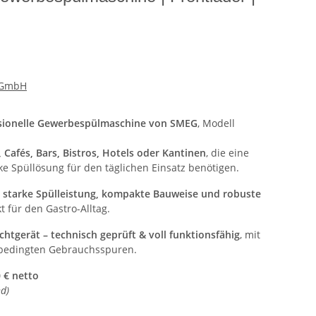
e GmbH
sionelle Gewerbespülmaschine von SMEG
, Modell
 Cafés, Bars, Bistros, Hotels oder Kantinen
, die eine
ke Spüllösung für den täglichen Einsatz benötigen.
h
starke Spülleistung, kompakte Bauweise und robuste
t für den Gastro-Alltag.
htgerät – technisch geprüft & voll funktionsfähig
, mit
sbedingten Gebrauchsspuren.
 € netto
nd)