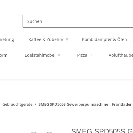
mietung
Kaffee & Zubehör
Kombidämpfer & Öfen
orm
Edelstahlmöbel
Pizza
Ablufthaub
Gebrauchtgeräte
SMEG SPD505S Gewerbespülmaschine | Frontlader 
SMEG SPD505S Gewe