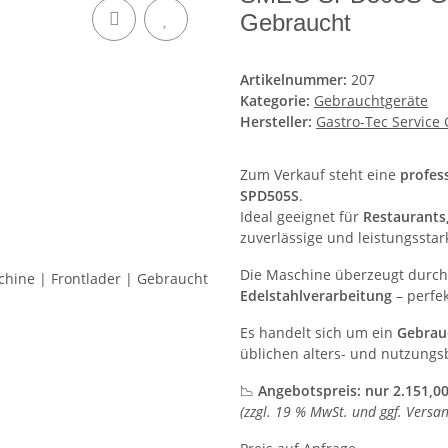
Gebraucht
Artikelnummer:
207
Kategorie:
Gebrauchtgeräte
Hersteller:
Gastro-Tec Servic
Zum Verkauf steht eine
profes
SPD505S
.
Ideal geeignet für
Restaurants,
zuverlässige und leistungsstar
Die Maschine überzeugt durc
Edelstahlverarbeitung
– perfek
Es handelt sich um ein
Gebrauc
üblichen alters- und nutzung
📉
Angebotspreis: nur 2.151,00
(zzgl. 19 % MwSt. und ggf. Versa