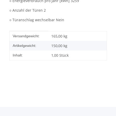
○ Energieverbrauch pro Jahr [kWh] 3259
○ Anzahl der Türen 2
○ Türanschlag wechselbar Nein
Produkteigenschaft
Wert
165,00 kg
Versandgewicht:
150,00
kg
Artikelgewicht:
1,00 Stück
Inhalt: