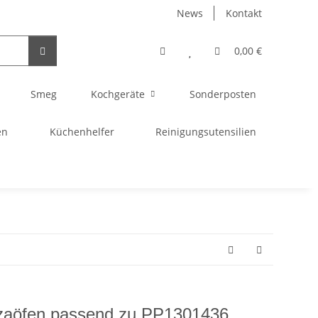
News
Kontakt
0,00 €
Smeg
Kochgeräte
Sonderposten
en
Küchenhelfer
Reinigungsutensilien
izzaöfen passend zu PP1301436