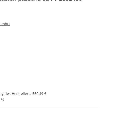
e GmbH
g des Herstellers
:
560,49 €
 €
)