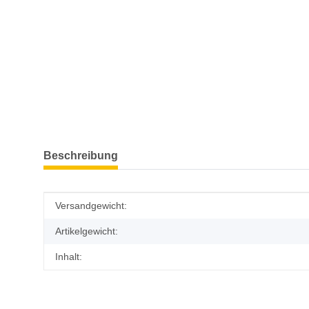
weitere Registerkarten anzeigen
Beschreibung
Produkteigenschaft
Wert
Versandgewicht:
Artikelgewicht:
Inhalt: