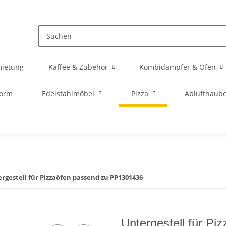
mietung
Kaffee & Zubehör
Kombidämpfer & Öfen
orm
Edelstahlmöbel
Pizza
Ablufthaub
rgestell für Pizzaöfen passend zu PP1301436
Untergestell für P