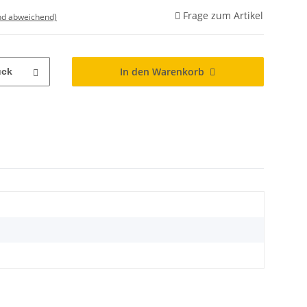
Frage zum Artikel
nd abweichend)
In den Warenkorb
ück