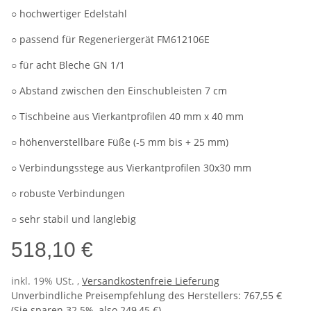
○ hochwertiger Edelstahl
○ passend für Regeneriergerät FM612106E
○ für acht Bleche GN 1/1
○ Abstand zwischen den Einschubleisten 7 cm
○ Tischbeine aus Vierkantprofilen 40 mm x 40 mm
○ höhenverstellbare Füße (-5 mm bis + 25 mm)
○ Verbindungsstege aus Vierkantprofilen 30x30 mm
○ robuste Verbindungen
○ sehr stabil und langlebig
518,10 €
inkl. 19% USt. ,
Versandkostenfreie Lieferung
Unverbindliche Preisempfehlung des Herstellers
:
767,55 €
(Sie sparen
32.5%
, also
249,45 €
)