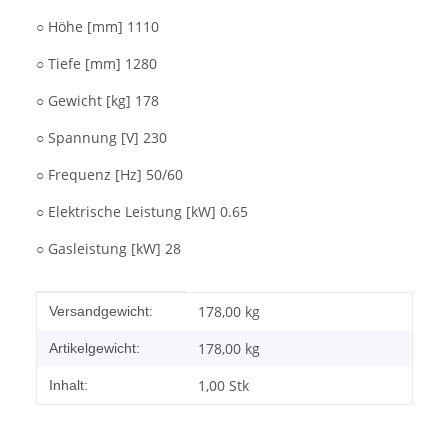
○ Höhe [mm] 1110
○ Tiefe [mm] 1280
○ Gewicht [kg] 178
○ Spannung [V] 230
○ Frequenz [Hz] 50/60
○ Elektrische Leistung [kW] 0.65
○ Gasleistung [kW] 28
Produkteigenschaft
Wert
178,00 kg
Versandgewicht:
178,00
kg
Artikelgewicht:
1,00 Stk
Inhalt: