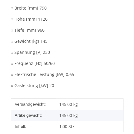
○ Breite [mm] 790
○ Höhe [mm] 1120
○ Tiefe [mm] 960
○ Gewicht [kg] 145
○ Spannung [V] 230
○ Frequenz [Hz] 50/60
○ Elektrische Leistung [kW] 0.65
○ Gasleistung [kW] 20
Produkteigenschaft
Wert
145,00 kg
Versandgewicht:
145,00
kg
Artikelgewicht:
1,00 Stk
Inhalt: